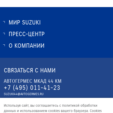
МИР SUZUKI
ПРЕСС-ЦЕНТР
О SUZUKI
ИСТОРИЯ SUZUKI
О КОМПАНИИ
НОВОСТИ
ПРОГРАММА ЛОЯЛЬНОСТИ
О КОМПАНИИ
ОПТОВЫЕ ПРОДАЖИ ЗАПЧАСТЕЙ
КОНТАКТЫ
СВЯЗАТЬСЯ С НАМИ
ЮРИДИЧЕСКАЯ ИНФОРМАЦИЯ
АВТОГЕРМЕС МКАД 44 КМ
+7 (495) 011-41-23
SUZUKI44@AVTOGERMES.RU
АВТОГЕРМЕС Ш. ЭНТУЗИАСТОВ
Используя сайт, вы соглашаетесь с политикой обработки
+7 (495) 011-41-23
данных и использованием cookies вашего браузера. Cookies