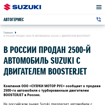
АВТОГЕРМЕС
АВТОМОБИЛИ
+7 (495) 011-41-23
ВЛАДЕЛЬЦАМ
г. Москва, МКАД, 44-й километр , 1
Главная
В РОССИИ ПРОДАН 2500-Й АВТОМОБИЛЬ SUZUKI С ДВИГАТЕЛЕМ BOOSTERJET
О КОМПАНИИ
В РОССИИ ПРОДАН 2500-Й
+7 (495) 011-41-23
г. Москва, шоссе Энтузиастов , 59
АВТОМОБИЛЬ SUZUKI С
КОНТАКТЫ
ДВИГАТЕЛЕМ BOOSTERJET
НОВОСТИ
Компания ООО «СУЗУКИ МОТОР РУС» сообщает о продаже
ЗАКАЗАТЬ ЗВОНОК
2500-го автомобиля с турбированным двигателем
BOOSTERJET в России.
На российском рынке Suzuki предлагает автомобили с