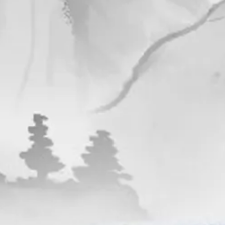
РАССЧИТАТЬ ТО
С
VITARA
JIMNY