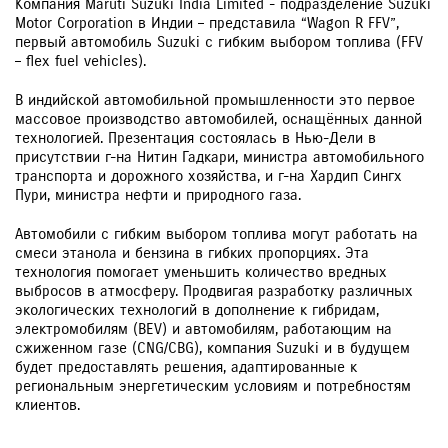
Компания Maruti Suzuki India Limited - подразделение Suzuki
Motor Corporation в Индии – представила “Wagon R FFV”,
первый автомобиль Suzuki с гибким выбором топлива (FFV
– flex fuel vehicles).
В индийской автомобильной промышленности это первое
массовое производство автомобилей, оснащённых данной
технологией. Презентация состоялась в Нью-Дели в
присутствии г-на Нитин Гадкари, министра автомобильного
транспорта и дорожного хозяйства, и г-на Хардип Сингх
Пури, министра нефти и природного газа.
Автомобили c гибким выбором топлива могут работать на
смеси этанола и бензина в гибких пропорциях. Эта
технология помогает уменьшить количество вредных
выбросов в атмосферу. Продвигая разработку различных
экологических технологий в дополнение к гибридам,
электромобилям (BEV) и автомобилям, работающим на
сжиженном газе (CNG/CBG), компания Suzuki и в будущем
будет предоставлять решения, адаптированные к
региональным энергетическим условиям и потребностям
клиентов.