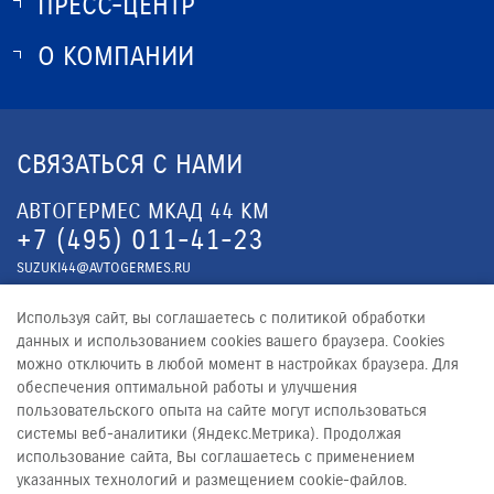
ПРЕСС-ЦЕНТР
О SUZUKI
ИСТОРИЯ SUZUKI
О КОМПАНИИ
НОВОСТИ
ПРОГРАММА ЛОЯЛЬНОСТИ
О КОМПАНИИ
ОПТОВЫЕ ПРОДАЖИ ЗАПЧАСТЕЙ
КОНТАКТЫ
СВЯЗАТЬСЯ С НАМИ
ЮРИДИЧЕСКАЯ ИНФОРМАЦИЯ
АВТОГЕРМЕС МКАД 44 КМ
+7 (495) 011-41-23
SUZUKI44@AVTOGERMES.RU
АВТОГЕРМЕС Ш. ЭНТУЗИАСТОВ
Используя сайт, вы соглашаетесь с политикой обработки
+7 (495) 011-41-23
данных и использованием cookies вашего браузера. Cookies
можно отключить в любой момент в настройках браузера. Для
SUZUKI59@AVTOGERMES.RU
обеспечения оптимальной работы и улучшения
пользовательского опыта на сайте могут использоваться
системы веб-аналитики (Яндекс.Метрика). Продолжая
использование сайта, Вы соглашаетесь с применением
указанных технологий и размещением cookie-файлов.
© 2026