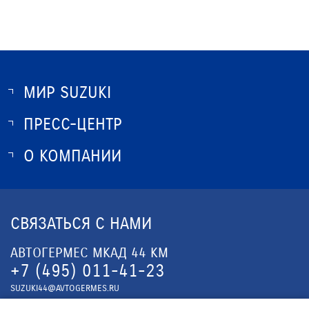
МИР SUZUKI
ПРЕСС-ЦЕНТР
О SUZUKI
ИСТОРИЯ SUZUKI
О КОМПАНИИ
НОВОСТИ
ПРОГРАММА ЛОЯЛЬНОСТИ
О КОМПАНИИ
ОПТОВЫЕ ПРОДАЖИ ЗАПЧАСТЕЙ
КОНТАКТЫ
СВЯЗАТЬСЯ С НАМИ
ЮРИДИЧЕСКАЯ ИНФОРМАЦИЯ
АВТОГЕРМЕС МКАД 44 КМ
+7 (495) 011-41-23
SUZUKI44@AVTOGERMES.RU