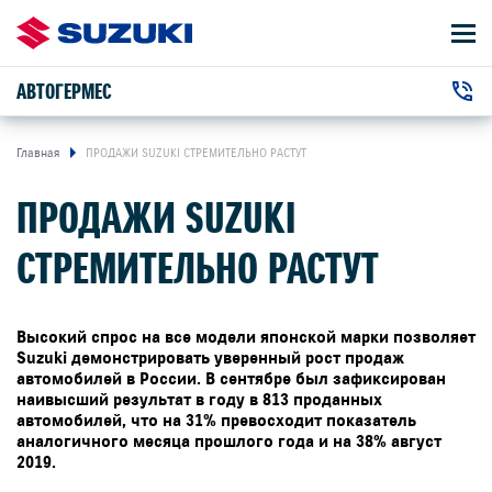
АВТОГЕРМЕС
АВТОМОБИЛИ
+7 (495) 011-41-23
ВЛАДЕЛЬЦАМ
г. Москва, МКАД, 44-й километр , 1
Главная
ПРОДАЖИ SUZUKI СТРЕМИТЕЛЬНО РАСТУТ
ПРОДАЖИ SUZUKI
О КОМПАНИИ
+7 (495) 011-41-23
г. Москва, шоссе Энтузиастов , 59
СТРЕМИТЕЛЬНО РАСТУТ
КОНТАКТЫ
НОВОСТИ
Высокий спрос на все модели японской марки позволяет
Suzuki демонстрировать уверенный рост продаж
автомобилей в России. В сентябре был зафиксирован
наивысший результат в году в 813 проданных
ЗАКАЗАТЬ ЗВОНОК
автомобилей, что на 31% превосходит показатель
аналогичного месяца прошлого года и на 38% август
2019.