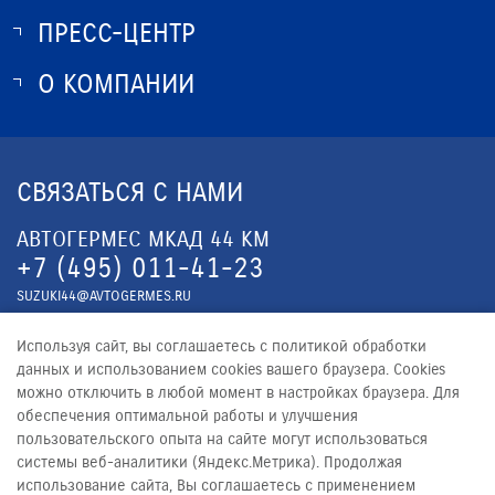
ПРЕСС-ЦЕНТР
О SUZUKI
ИСТОРИЯ SUZUKI
О КОМПАНИИ
НОВОСТИ
ПРОГРАММА ЛОЯЛЬНОСТИ
О КОМПАНИИ
ОПТОВЫЕ ПРОДАЖИ ЗАПЧАСТЕЙ
КОНТАКТЫ
СВЯЗАТЬСЯ С НАМИ
ЮРИДИЧЕСКАЯ ИНФОРМАЦИЯ
АВТОГЕРМЕС МКАД 44 КМ
+7 (495) 011-41-23
SUZUKI44@AVTOGERMES.RU
АВТОГЕРМЕС Ш. ЭНТУЗИАСТОВ
Используя сайт, вы соглашаетесь с политикой обработки
+7 (495) 011-41-23
данных и использованием cookies вашего браузера. Cookies
можно отключить в любой момент в настройках браузера. Для
SUZUKI59@AVTOGERMES.RU
обеспечения оптимальной работы и улучшения
пользовательского опыта на сайте могут использоваться
системы веб-аналитики (Яндекс.Метрика). Продолжая
использование сайта, Вы соглашаетесь с применением