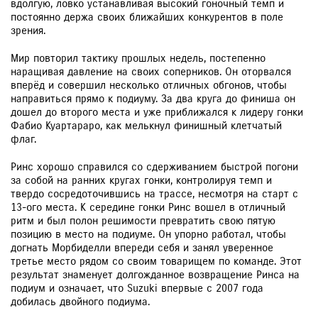
вдолгую, ловко устанавливая высокий гоночный темп и
постоянно держа своих ближайших конкурентов в поле
зрения.
Мир повторил тактику прошлых недель, постепенно
наращивая давление на своих соперников. Он оторвался
вперёд и совершил несколько отличных обгонов, чтобы
направиться прямо к подиуму. За два круга до финиша он
дошел до второго места и уже приближался к лидеру гонки
Фабио Куартараро, как мелькнул финишный клетчатый
флаг.
Ринс хорошо справился со сдерживанием быстрой погони
за собой на ранних кругах гонки, контролируя темп и
твердо сосредоточившись на трассе, несмотря на старт с
13-ого места. К середине гонки Ринс вошел в отличный
ритм и был полон решимости превратить свою пятую
позицию в место на подиуме. Он упорно работал, чтобы
догнать Морбиделли впереди себя и занял уверенное
третье место рядом со своим товарищем по команде. Этот
результат знаменует долгожданное возвращение Ринса на
подиум и означает, что Suzuki впервые с 2007 года
добилась двойного подиума.