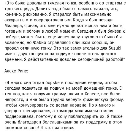
«Это была довольно тяжелая гонка, особенно со стартом с
третьего ряда. Давить надо было с самого начала, что,
конечно, рискованно. Я старался быть максимально
аккуратным и сосредоточенным. Когда я был позади
Миллера, я знал, что мне нужно держаться за ним и быть
готовым к обгону в любой момент. Сегодня я был близок к
победе, может быть, еще через пару кругов это было бы
возможно, но Фабио справлялся слишком хорошо, он
провел отличную гонку. Это так замечательно для Suzuki
иметь двух гонщиков на подиуме после столь долгого
времени. Я действительно доволен сегодняшней работой!”
Алекс Ринс:
«Я много сил отдал борьбе в последние недели, чтобы
сегодня подняться на подиум на моей домашней гонке. С
тех пор, как я получил травму плеча в Хересе, все было
непросто, и мне было трудно вернуть физическую форму,
чтобы конкурировать со всеми наравне. Но я много и
усердно тренировался, а команда максимально меня
поддерживала, поэтому я хочу поблагодарить их. Я также
очень благодарен болельщиками за их поддержку в этом
сложном сезоне! Я так счастлив».