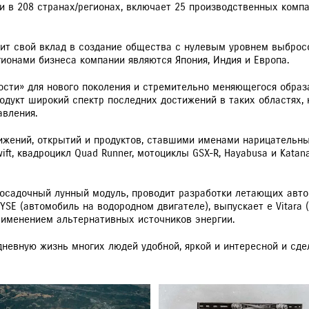
и в 208 странах/регионах, включает 25 производственных компа
сит свой вклад в создание общества с нулевым уровнем выброс
ионами бизнеса компании являются Япония, Индия и Европа.
ости» для нового поколения и стремительно меняющегося образ
дукт широкий спектр последних достижений в таких областях, 
авления.
тижений, открытий и продуктов, ставшими именами нарицательным
ft, квадроцикл Quad Runner, мотоциклы GSX-R, Hayabusa и Katan
посадочный лунный модуль, проводит разработки летающих автом
HYSE (автомобиль на водородном двигателе), выпускает e Vitara
рименением альтернативных источников энергии.
дневную жизнь многих людей удобной, яркой и интересной и сде