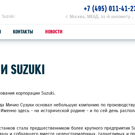
+7 (495) 011-41-2
 Suzuki
г. Москва, МКАД, 44-й километр , 
И
КОНТАКТЫ
НОВОСТИ
ЗАПЧАСТИ И АКСЕССУАРЫ
С
И SUZUKI
ОРИГИНАЛЬНЫЕ ЗАПЧАСТИ
СЕ
ПРОДУКЦИЯ SUZUTEC
SU
нования корпорации Suzuki.
когда Мичио Сузуки основал небольшую компанию по производству
КУЗОВНЫЕ ЗАПЧАСТИ И РЕМОНТ
 Именно здесь - на исторической родине - и по сей день распол
УЗНАТЬ СТОИМОСТЬ ДЕТАЛИ
танков стала предшественником более крупного предприятия Suz
амацу и собравшего вместе целеустремлённых, талантливых и 