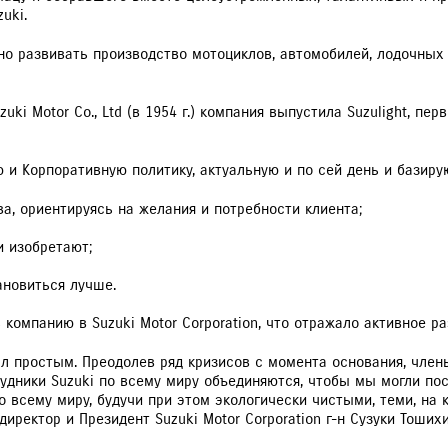
uki.
РАССЧИТАТЬ ТО
С
ьно развивать производство мотоциклов, автомобилей, лодочных 
uki Motor Co., Ltd (в 1954 г.) компания выпустила Suzulight, 
VITARA
JIMNY
ю и Корпоративную политику, актуальную и по сей день и базир
а, ориентируясь на желания и потребности клиента;
и изобретают;
ановиться лучше.
 компанию в Suzuki Motor Corporation, что отражало активное р
ыл простым. Преодолев ряд кризисов с момента основания, член
удники Suzuki по всему миру объединяются, чтобы мы могли пос
всему миру, будучи при этом экологически чистыми, теми, на к
иректор и Президент Suzuki Motor Corporation г-н Сузуки Тошихи