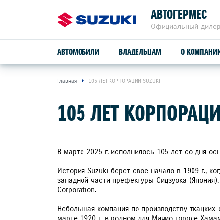
АВТОГЕРМЕС
Официальный дилер
АВТОМОБИЛИ
ВЛАДЕЛЬЦАМ
О КОМПАНИ
Главная
105 ЛЕТ КОРПОРАЦИИ SUZUKI
ОБСЛУЖИВАНИЕ И РЕМОНТ
105 ЛЕТ КОРПОРАЦИ
SUZUKI VITARA
ПРОГРАММА ЛОЯЛЬНОСТИ
СЕРВИСНОЕ ОБСЛУЖИВАНИЕ
В марте 2025 г. исполнилось 105 лет со дня ос
расход от
4,9 л/100 км
История Suzuki берёт свое начало в 1909 г., 
ГАРАНТИЙНОЕ ОБСЛУЖИВАНИЕ
западной части префектуры Сидзуока (Япония).
Corporation.
привод
ПОМОЩЬ НА ДОРОГЕ
2WD, ALLGRIP 4WD
Небольшая компания по производству ткацких с
марте 1920 г. в родном для Мичио городе Хам