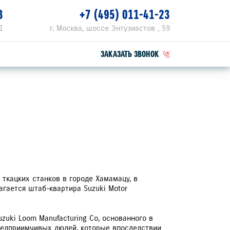
3
+7 (495) 011-41-23
1
г. Москва, шоссе Энтузиастов , 59
ЗАКАЗАТЬ ЗВОНОК
ПЕЦПРЕДЛОЖЕНИЯ
РВИСНЫЕ АКЦИИ
ZUKI ПРИВИЛЕГИЯ 3+
 ткацких станков в городе Хамамацу, в
агается штаб-квартира Suzuki Motor
uki Loom Manufacturing Co, основанного в
предприимчивых людей, которые впоследствии