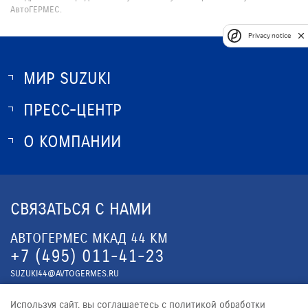
АвтоГЕРМЕС.
Privacy notice
МИР SUZUKI
ПРЕСС-ЦЕНТР
О SUZUKI
ИСТОРИЯ SUZUKI
О КОМПАНИИ
НОВОСТИ
ПРОГРАММА ЛОЯЛЬНОСТИ
О КОМПАНИИ
ОПТОВЫЕ ПРОДАЖИ ЗАПЧАСТЕЙ
КОНТАКТЫ
СВЯЗАТЬСЯ С НАМИ
ЮРИДИЧЕСКАЯ ИНФОРМАЦИЯ
АВТОГЕРМЕС МКАД 44 КМ
+7 (495) 011-41-23
SUZUKI44@AVTOGERMES.RU
АВТОГЕРМЕС Ш. ЭНТУЗИАСТОВ
Используя сайт, вы соглашаетесь с политикой обработки