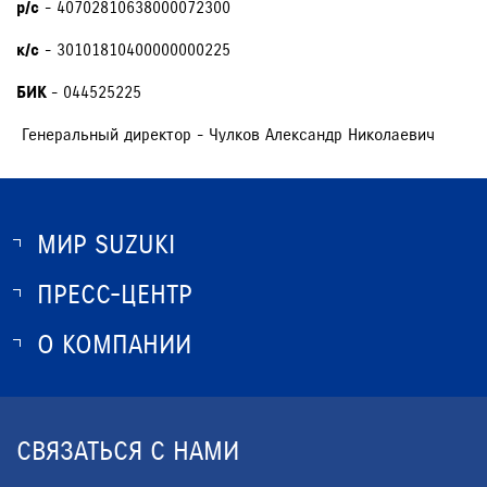
р/с
- 40702810638000072300
к/с
- 30101810400000000225
БИК
- 044525225
Генеральный директор - Чулков Александр Николаевич
МИР SUZUKI
ПРЕСС-ЦЕНТР
О SUZUKI
ИСТОРИЯ SUZUKI
О КОМПАНИИ
НОВОСТИ
ПРОГРАММА ЛОЯЛЬНОСТИ
О КОМПАНИИ
ОПТОВЫЕ ПРОДАЖИ ЗАПЧАСТЕЙ
КОНТАКТЫ
СВЯЗАТЬСЯ С НАМИ
ЮРИДИЧЕСКАЯ ИНФОРМАЦИЯ