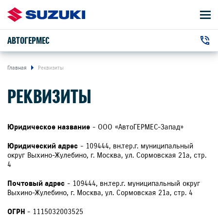
АВТОГЕРМЕС
АВТОМОБИЛИ
+7 (495) 011-41-23
ВЛАДЕЛЬЦАМ
г. Москва, МКАД, 44-й километр , 1
Главная
Реквизиты
РЕКВИЗИТЫ
О КОМПАНИИ
+7 (495) 011-41-23
г. Москва, шоссе Энтузиастов , 59
КОНТАКТЫ
Юридическое название
- ООО «АвтоГЕРМЕС-Запад»
НОВОСТИ
Юридический адрес
- 109444, вн.тер.г. муниципальный
округ Выхино-Жулебино, г. Москва, ул. Сормовская 21а, стр.
4
ЗАКАЗАТЬ ЗВОНОК
Почтовый адрес
- 109444, вн.тер.г. муниципальный округ
Выхино-Жулебино, г. Москва, ул. Сормовская 21а, стр. 4
ОГРН
- 1115032003525